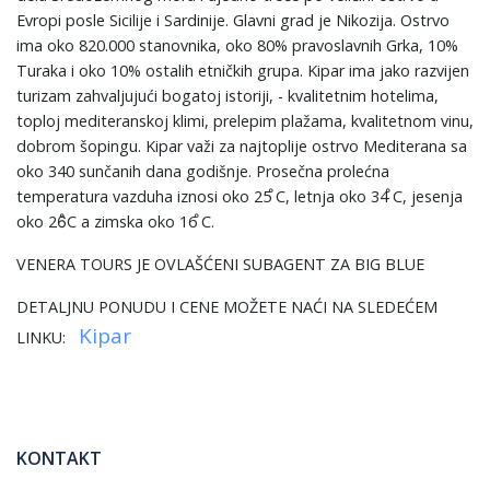
Evropi posle Sicilije i Sardinije. Glavni grad je Nikozija. Ostrvo
ima oko 820.000 stanovnika, oko 80% pravoslavnih Grka, 10%
Turaka i oko 10% ostalih etničkih grupa. Kipar ima jako razvijen
turizam zahvaljujući bogatoj istoriji, - kvalitetnim hotelima,
toploj mediteranskoj klimi, prelepim plažama, kvalitetnom vinu,
dobrom šopingu. Kipar važi za najtoplije ostrvo Mediterana sa
oko 340 sunčanih dana godišnje. Prosečna prolećna
temperatura vazduha iznosi oko 25 ̊C, letnja oko 34 ̊C, jesenja
oko 26̊C a zimska oko 16 ̊C.
VENERA TOURS JE OVLAŠĆENI SUBAGENT ZA BIG BLUE
DETALJNU PONUDU I CENE MOŽETE NAĆI NA SLEDEĆEM
Kipar
LINKU:
KONTAKT