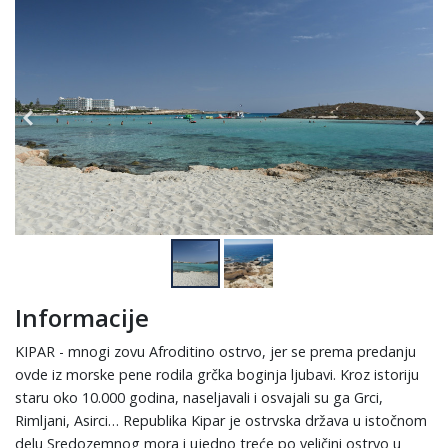
Informacije
KIPAR - mnogi zovu Afroditino ostrvo, jer se prema predanju
ovde iz morske pene rodila grčka boginja ljubavi. Kroz istoriju
staru oko 10.000 godina, naseljavali i osvajali su ga Grci,
Rimljani, Asirci… Republika Kipar je ostrvska država u istočnom
delu Sredozemnog mora i ujedno treće po veličini ostrvo u