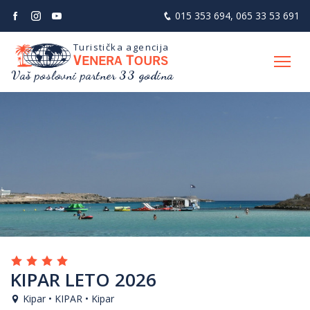
015 353 694
,
065 33 53 691
Turistička agencija
V
T
ENERA
OURS
Vaš poslovni partner 33 godina
KIPAR LETO 2026
Kipar • KIPAR • Kipar