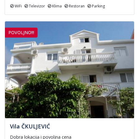
WiFi
Televizor
Klima
Restoran
Parking
POVOLJNO!!!
Vila ČKULJEVIĆ
Dobra lokacija i povoljna cena