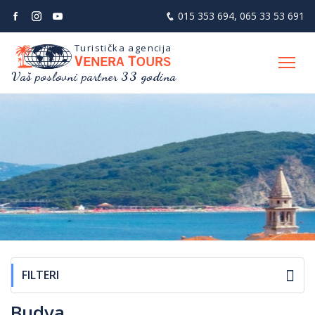
015 353 694
,
065 33 53 691
Turistička agencija
V
T
ENERA
OURS
Vaš poslovni partner 33 godina
FILTERI
Budva