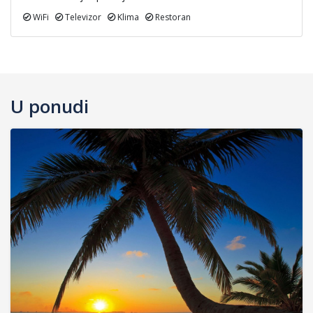
WiFi
Televizor
Klima
Restoran
U ponudi