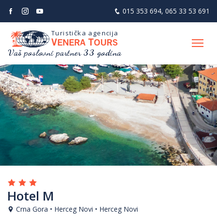
015 353 694
,
065 33 53 691
Turistička agencija
V
T
ENERA
OURS
Vaš poslovni partner 33 godina
Hotel M
Crna Gora • Herceg Novi • Herceg Novi