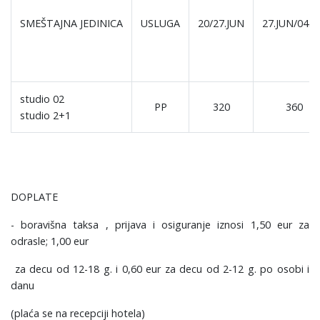
SMEŠTAJNA JEDINICA
USLUGA
20/27.JUN
27.JUN/04.J
studio 02
PP
320
360
studio 2+1
DOPLATE
- boravišna taksa , prijava i osiguranje iznosi 1,50 eur za
odrasle; 1,00 eur
za decu od 12-18 g. i 0,60 eur za decu od 2-12 g. po osobi i
danu
(plaća se na recepciji hotela)