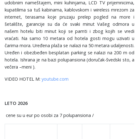
udobnim nameštajem, mini kuhinjama, LCD TV prijemnicima,
kupatilima sa tuš kabinama, kablovskom i wireless mrezom za
internet, terasama koje pruzaju prelep pogled na more i
šetalište, garancije su da će svaki minut Vašeg odmora u
našem hotelu biti minut koji se pamti i zbog kojih se vredi
vraćati. Na samo 10 metara od hotela gosti mogu uzivati u
čarima mora. Uređena plaža se nalazi na 50 metara udaljenosti.
Uređen i obezbeđen besplatan parking se nalazi na 200 m od
hotela. Ishrana je na bazi polupansiona (doručak-švedski sto, a
večera –meni ).
VIDEO HOTEL M:
youtube.com
LETO 2026
cene su u eur po osobi za 7 polupansiona /