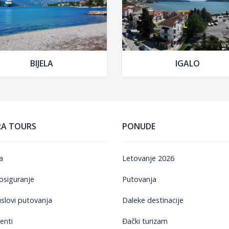
BIJELA
IGALO
RA TOURS
PONUDE
a
Letovanje 2026
osiguranje
Putovanja
uslovi putovanja
Daleke destinacije
enti
Đački turizam