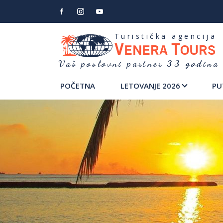
Turistička agencija
V
T
ENERA
OURS
Vaš poslovni partner 33 godina
POČETNA
LETOVANJE 2026
PU