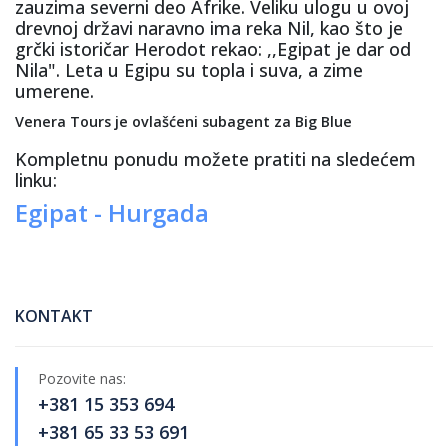
zauzima severni deo Afrike. Veliku ulogu u ovoj
drevnoj državi naravno ima reka Nil, kao što je
grčki istoričar Herodot rekao: ,,Egipat je dar od
Nila". Leta u Egipu su topla i suva, a zime
umerene.
Venera Tours je ovlašćeni subagent za Big Blue
Kompletnu ponudu možete pratiti na sledećem
linku:
Egipat - Hurgada
KONTAKT
Pozovite nas:
+381 15 353 694
+381 65 33 53 691