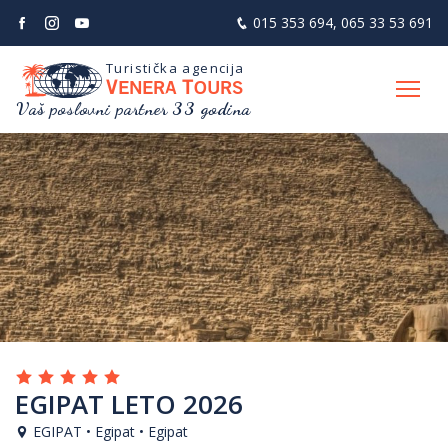
015 353 694
,
065 33 53 691
Turistička agencija
V
T
ENERA
OURS
Vaš poslovni partner 33 godina
EGIPAT LETO 2026
EGIPAT • Egipat • Egipat